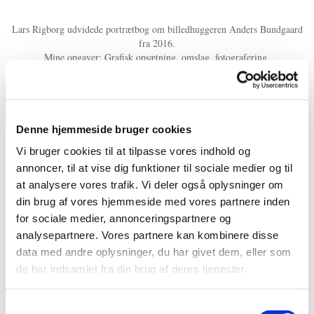
Lars Rigborg udvidede portrætbog om billedhuggeren Anders Bundgaard
fra 2016
.
Mine opgaver: Grafisk opsætning, omslag, fotografering,
billedbehandling, korrektur.
Bogen kan købes i Rebildcentret med Thingbæk Kalkminer.
Denne hjemmeside bruger cookies
Vi bruger cookies til at tilpasse vores indhold og
annoncer, til at vise dig funktioner til sociale medier og til
at analysere vores trafik. Vi deler også oplysninger om
din brug af vores hjemmeside med vores partnere inden
ET PAR OPSLAG FRA BOGEN
for sociale medier, annonceringspartnere og
analysepartnere. Vores partnere kan kombinere disse
data med andre oplysninger, du har givet dem, eller som
de har indsamlet fra din brug af deres tjenester.
Samtykkevalg