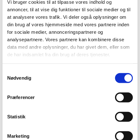
Postkort til Tandplejen i Støvring Kommune.
Vi bruger cookies til at tilpasse vores indhold og
Tegnet i Illustrator.
annoncer, til at vise dig funktioner til sociale medier og til
at analysere vores trafik. Vi deler også oplysninger om
din brug af vores hjemmeside med vores partnere inden
for sociale medier, annonceringspartnere og
analysepartnere. Vores partnere kan kombinere disse
data med andre oplysninger, du har givet dem, eller som
de har indsamlet fra din brug af deres tjenester.
Samtykkevalg
Nødvendig
Præferencer
Statistik
Marketing