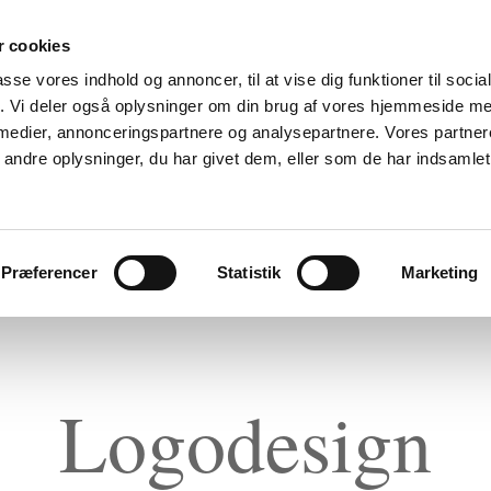
 cookies
er
Erhvervs-C.V.
Bøger
Kataloger
Magasiner
Brochur
passe vores indhold og annoncer, til at vise dig funktioner til soci
/tekstildesign
Produktdesign
Satiretegninger
Foto
fik. Vi deler også oplysninger om din brug af vores hjemmeside m
 medier, annonceringspartnere og analysepartnere. Vores partne
ndre oplysninger, du har givet dem, eller som de har indsamlet 
Præferencer
Statistik
Marketing
Logodesign