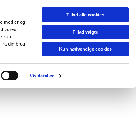
er
Annoncer
Logodesign
Illustrationer
Tillad alle cookies
ale medier og
Kontakt
ed vores
Tillad valgte
re kan
fra din brug
Kun nødvendige cookies
Vis detaljer