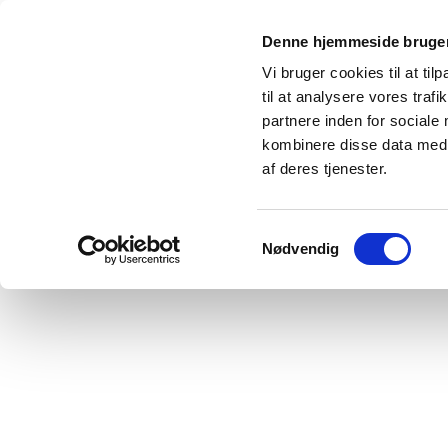
Denne hjemmeside bruger
Forside
Kunstner-C.V.
Malerier
Skulptur
Vi bruger cookies til at til
Plakater
Web
Udstillingsdesign
Mønstre
til at analysere vores tra
partnere inden for sociale
kombinere disse data med a
af deres tjenester.
Samtykkevalg
Nødvendig